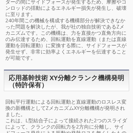
ダーの間にサイドフォースが発生するため、摩擦やコ
ンロッドの揺動によるエネルギー損失が発生し、破壊
に至ります。
240年間この機械を構成する機構部分が解決できなか
った問題を解決したが、我が社の独自技術であるZメ
カニズムです。この機構は、力を直接かつ直角方向に
のみ伝達するため、回転運動を直線運動（または直線
運動を回転運動）に変換する際に、サイドフォースが
発生せず、非常に効率よくエネルギーを伝達すること
が可能です。
応用基幹技術 XY分離クランク機構発明
（特許保有）
回転平行運動による回転運動と直線運動のロスレス変
換の新機構としてZメカニズムXY分離機構が発明され
ました。
これは、L型結合子によって接続された2つのスライダ
によって、クランクの回転力を2方向に分離し、サイ
ドフォース発生による振動や発熱ロスを無くしたもの