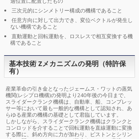
適位置に配置したもの
三次元的にシンメトリー構成の機構であること
任意方向に対して出力でき、変位ベクトルが発生し
ない機構であること
直動運動と回転運動を、ロスレスで相互変換する機
構であること
基本技術 Zメカニズムの発明（特許保
有）
産業革命の引き金となったジェームス・ワットの蒸気
機関(レシプロ機構)の発明より240年後の今日まで、
スライダークランク機構は、自動車、船、コンプレッ
サー等において最も一般的な機構として認知され、あ
らゆる産業の機構の基礎として君臨しています。
しかしながら、スライダークランク機構はクランクと
コンロッドを介することで回転運動を直線運動に変換
する際に、斜め方向に力が加わり、ピストンとシリン